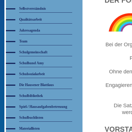
DER FÖ
Selbstverständnis
Qualitätsarbeit
Jahresagenda
Team
Bei der Org
Schulgemeinschaft
Schulhund Amy
Ohne den 
Schulsozialarbeit
Engagieren
Die Hausener Blattlaus
Schulbibliothek
Die Sat
Spiel-/ Hausaufgabenbetreuung
werd
Schulbuchlisten
VORSTA
Materiallisten