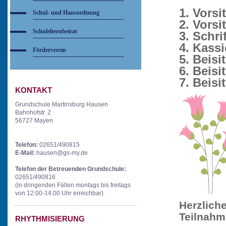
1. Vors
Schul- und Hausordnung
2. Vorsi
Schulelternbeirat
3. Schri
4. Kassi
Förderverein
5. Beisi
6. Beisi
7. Beisi
KONTAKT
Grundschule Martinsburg Hausen
Bahnhofstr. 2
56727 Mayen
Telefon:
02651/490815
E-Mail:
hausen@gs-my.de
Telefon der Betreuenden Grundschule:
02651/490816
(in dringenden Fällen montags bis freitags
von 12:00-14:00 Uhr erreichbar)
Herzlich
Teilnahm
RHYTHMISIERUNG