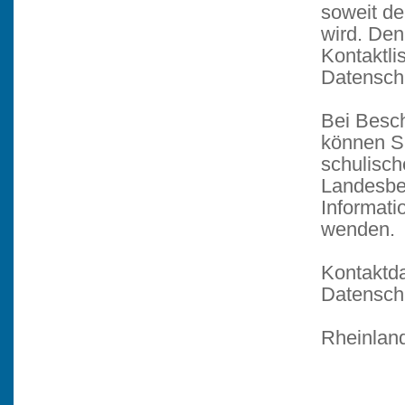
soweit de
wird. De
Kontaktli
Datenschu
Bei Besc
können Si
schulisch
Landesbea
Informati
wenden.
Kontaktd
Datensch
und 
Rheinland
Pos
55
.