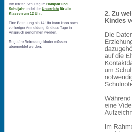
Am letzten Schultag im
Halbjahr und
Schuljahr
endet der
Unterricht
für alle
2. Zu we
Klassen um 12 Uhr.
Kindes v
Eine Betreuung bis 14 Uhr kann kann nach
vorheriger Anmeldung für diese Tage in
Anspruch genommen werden.
Die Daten
Erziehung
Reguläre Betreuungskinder müssen
abgemeldet werden.
dazugehör
auf die El
Kontaktda
um Schulv
notwendi
Schulnote
Während d
eine Vid
Aufzeich
Im Rahmen