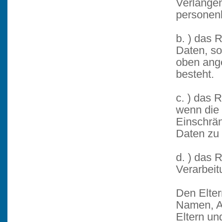
Verlangen
personen
b. ) das
Daten, so
oben ang
besteht.
c. ) das 
wenn die R
Einschrä
Daten zu 
d. ) das 
Verarbei
Den Elter
Namen, A
Eltern un