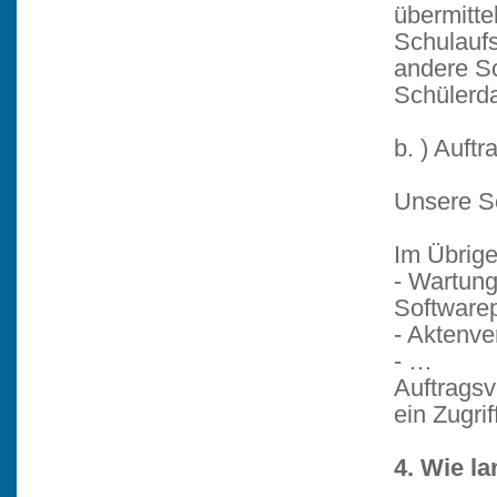
übermitte
Schulaufs
andere S
Schülerda
b. ) Auftr
Unsere S
Im Übrig
- Wartun
Software
- Aktenve
- …
Auftragsv
ein Zugri
4. Wie l