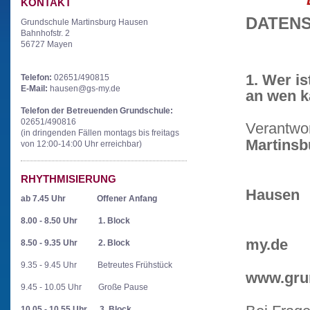
KONTAKT
DATEN
Grundschule Martinsburg Hausen
Bahnhofstr. 2
56727 Mayen
1. Wer is
Telefon:
02651/490815
E-Mail:
hausen@gs-my.de
an wen k
Telefon der Betreuenden Grundschule:
02651/490816
Ver
(in dringenden Fällen montags bis freitags
Martinsb
von 12:00-14:00 Uhr erreichbar)
Ba
5
RHYTHMISIERUNG
Hausen
ab 7.45 Uhr
Offener Anfang
0
8.00 - 8.50 Uhr
1. Block
h
my.de
8.50 - 9.35 Uhr
2. Block
9.35 - 9.45 Uhr Betreutes Frühstück
www.gru
9.45 - 10.05 Uhr Große Pause
10.05 - 10.55 Uhr
3. Block