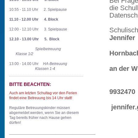
Bei Frag
die Schul
10.55 - 11.10 Uhr 2. Spielpause
Datenschu
11.10 - 12.00 Uhr
4. Block
Schulisc
12.00 - 12.10 Uhr 3. Spielpause
Jennifer
12.10 - 13.00 Uhr
5. Block
Le
Spielbetreuung
Hornbac
Klasse 1/2
67
13.00 - 14.00 Uhr
HA-Betreuung
an der W
Klassen 1-4
06
Fa
BITTE BEACHTEN:
9932470
Auch am letzten Schultag vor den Ferien
findet
eine Betreuung bis 14 Uhr statt!
jennifer
Reguläre Betreuungskinder müssen
abgemeldet werden, wenn Sie an diesem
Tag bereits früher nach Hause gehen
dürfen!
________________________________________